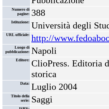
Pubblicazione
Numero di
388
pagine:
Istituzione:
Università degli Stu
URL ufficiale:
http://www.fedoabook
Luogo di
Napoli
pubblicazione:
Editore:
ClioPress. Editoria di
storica
Data:
Luglio 2004
Titolo della
Saggi
serie:
ISBN: