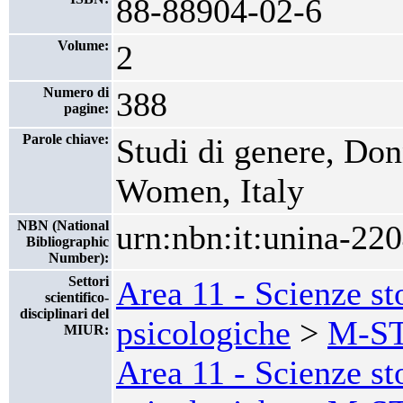
88-88904-02-6
Volume:
2
Numero di
388
pagine:
Parole chiave:
Studi di genere, Don
Women, Italy
NBN (National
urn:nbn:it:unina-22
Bibliographic
Number):
Settori
Area 11 - Scienze st
scientifico-
disciplinari del
psicologiche
>
M-ST
MIUR:
Area 11 - Scienze st