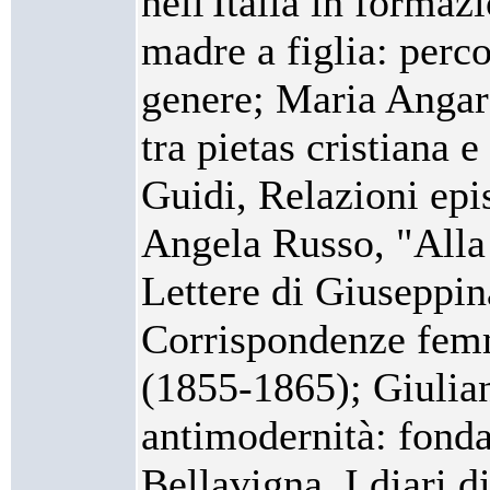
nell'Italia in forma
madre a figlia: perco
genere; Maria Angara
tra pietas cristiana 
Guidi, Relazioni epis
Angela Russo, "Alla 
Lettere di Giuseppi
Corrispondenze femm
(1855-1865); Giuli
antimodernità: fonda
Bellavigna, I diari 