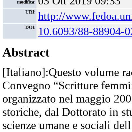
03 Ott 2019 09:33
modifica:
URI:
http://www.fedoa.uni
DOI:
10.6093/88-88904-0
Abstract
[Italiano]:Questo volume rac
Convegno “Scritture femmin
organizzato nel maggio 2003
storiche, dal Dottorato in st
scienze umane e sociali del