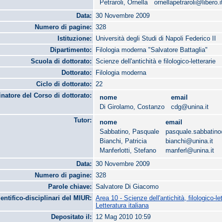
Petraroli, Ornella
ornellapetraroli@libero.i
Data:
30 Novembre 2009
Numero di pagine:
328
Istituzione:
Università degli Studi di Napoli Federico II
Dipartimento:
Filologia moderna "Salvatore Battaglia"
Scuola di dottorato:
Scienze dell'antichità e filologico-letterarie
Dottorato:
Filologia moderna
Ciclo di dottorato:
22
natore del Corso di dottorato:
nome
email
Di Girolamo, Costanzo
cdg@unina.it
Tutor:
nome
email
Sabbatino, Pasquale
pasquale.sabbatino
Bianchi, Patricia
bianchi@unina.it
Manferlotti, Stefano
manferl@unina.it
Data:
30 Novembre 2009
Numero di pagine:
328
Parole chiave:
Salvatore Di Giacomo
ientifico-disciplinari del MIUR:
Area 10 - Scienze dell'antichità, filologico-let
Letteratura italiana
Depositato il:
12 Mag 2010 10:59