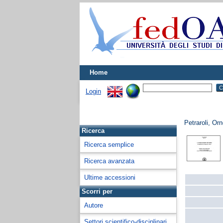
Home
Login
Petraroli, Orn
Ricerca
Ricerca semplice
Ricerca avanzata
Ultime accessioni
Scorri per
Autore
Settori scientifico-disciplinari