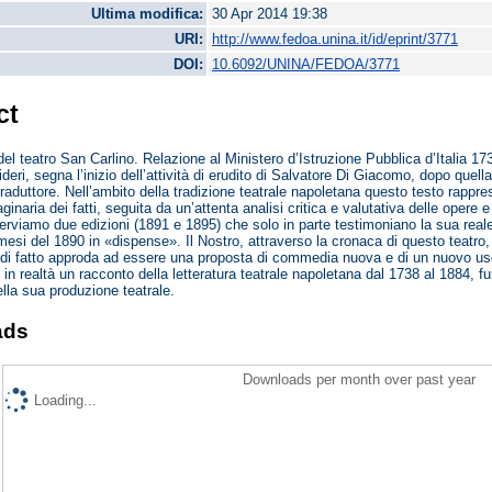
Ultima modifica:
30 Apr 2014 19:38
URI:
http://www.fedoa.unina.it/id/eprint/3771
DOI:
10.6092/UNINA/FEDOA/3771
ct
el teatro San Carlino. Relazione al Ministero d’Istruzione Pubblica d’Italia 173
eri, segna l’inizio dell’attività di erudito di Salvatore Di Giacomo, dopo quella
 traduttore. Nell’ambito della tradizione teatrale napoletana questo testo rappr
naria dei fatti, seguita da un’attenta analisi critica e valutativa delle opere e
erviamo due edizioni (1891 e 1895) che solo in parte testimoniano la sua reale d
 mesi del 1890 in «dispense». Il Nostro, attraverso la cronaca di questo teatro
di fatto approda ad essere una proposta di commedia nuova e di un nuovo uso 
 in realtà un racconto della letteratura teatrale napoletana dal 1738 al 1884, f
la sua produzione teatrale.
ads
Downloads per month over past year
Loading...