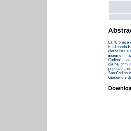
Abstra
La "Cronaca d
Ferdinando Bid
giornalista e
insieme immagi
Carlino" cons
già nei primi
popolare che 
San Carlino è
Giacomo e del
Downlo