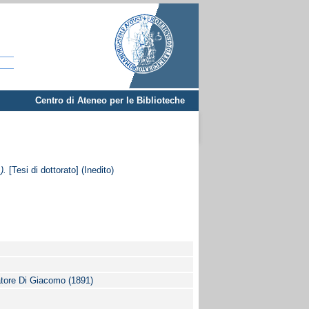
Centro di Ateneo per le Biblioteche
).
[Tesi di dottorato] (Inedito)
atore Di Giacomo (1891)