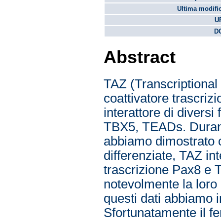
Ultima modifi
U
DO
Abstract
TAZ (Transcriptional
coattivatore trascriz
interattore di divers
TBX5, TEADs. Durante
abbiamo dimostrato ch
differenziate, TAZ inte
trascrizione Pax8 e 
notevolmente la loro c
questi dati abbiamo in
Sfortunatamente il fe