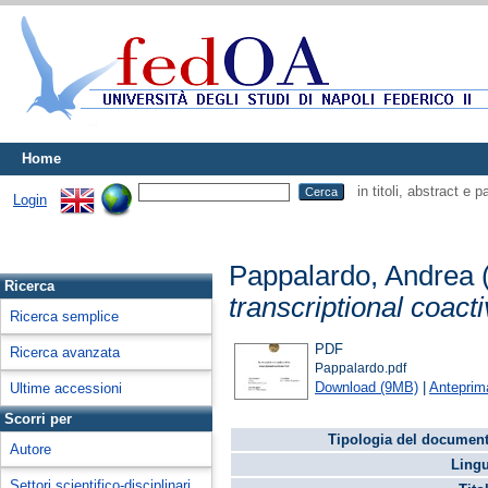
Home
in titoli, abstract e 
Login
Pappalardo, Andrea
Ricerca
transcriptional coact
Ricerca semplice
PDF
Ricerca avanzata
Pappalardo.pdf
Download (9MB)
|
Anteprim
Ultime accessioni
Scorri per
Tipologia del document
Autore
Lingu
Settori scientifico-disciplinari