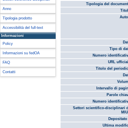
Tipologia del document
Anno
Tito
Auto
Tipologia prodotto
Accessibilità del full-text
Informazioni
Da
Policy
Tipo di da
Informazioni su fedOA
Numero identificati
URL ufficia
FAQ
Titolo del periodi
Contatti
Da
Volum
Intervallo di pagi
Parole chia
Numero identificati
Settori scientifico-disciplinari 
MIU
Depositato 
Ultima modifi