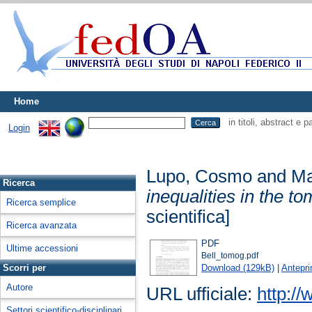
Home
in titoli, abstract e 
Login
Lupo, Cosmo
and
Ma
Ricerca
inequalities in the t
Ricerca semplice
scientifica]
Ricerca avanzata
PDF
Ultime accessioni
Bell_tomog.pdf
Download (129kB)
|
Antepr
Scorri per
Autore
URL ufficiale:
http:/
Settori scientifico-disciplinari