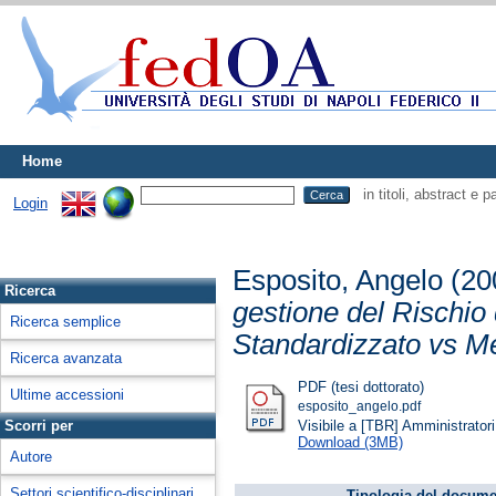
Home
in titoli, abstract e 
Login
Esposito, Angelo
(20
Ricerca
gestione del Rischio
Ricerca semplice
Standardizzato vs M
Ricerca avanzata
PDF (tesi dottorato)
Ultime accessioni
esposito_angelo.pdf
Visibile a [TBR] Amministratori 
Scorri per
Download (3MB)
Autore
Settori scientifico-disciplinari
Tipologia del docume