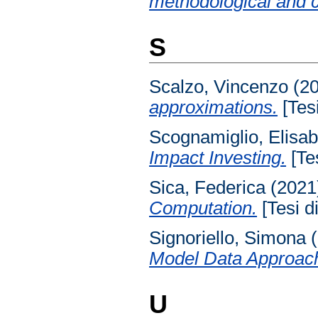
methodological and c
S
Scalzo, Vincenzo
(2
approximations.
[Tesi
Scognamiglio, Elisab
Impact Investing.
[Tes
Sica, Federica
(2021
Computation.
[Tesi di
Signoriello, Simona
(
Model Data Approac
U