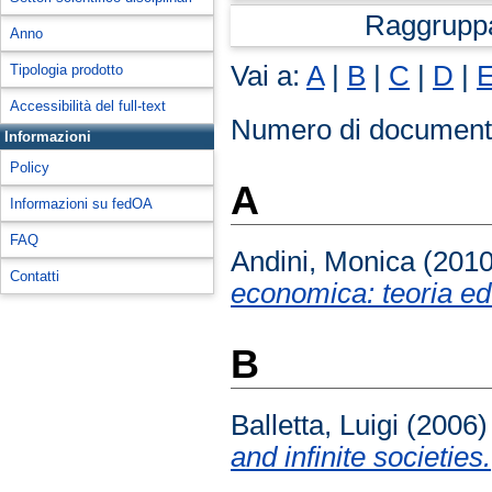
Raggrupp
Anno
Vai a:
A
|
B
|
C
|
D
|
Tipologia prodotto
Accessibilità del full-text
Numero di document
Informazioni
Policy
A
Informazioni su fedOA
FAQ
Andini, Monica
(201
Contatti
economica: teoria ed
B
Balletta, Luigi
(2006
and infinite societies.