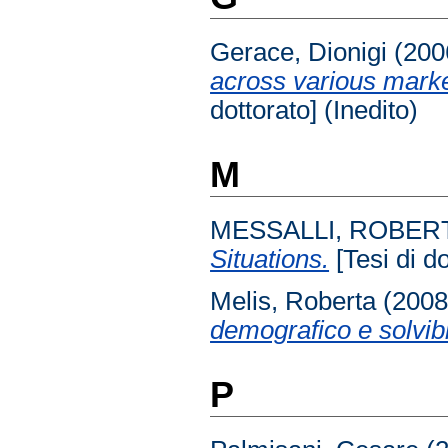
Gerace, Dionigi
(200
across various market
dottorato] (Inedito)
M
MESSALLI, ROBER
Situations.
[Tesi di do
Melis, Roberta
(200
demografico e solvibil
P