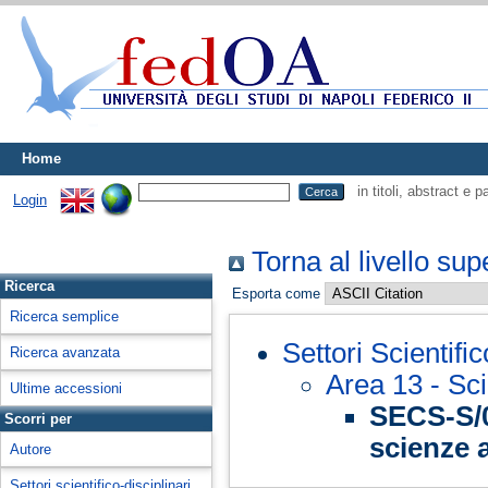
Home
in titoli, abstract e 
Login
Torna al livello sup
Ricerca
Esporta come
Ricerca semplice
Settori Scientifi
Ricerca avanzata
Area 13 - Sc
Ultime accessioni
SECS-S/0
Scorri per
scienze a
Autore
Settori scientifico-disciplinari