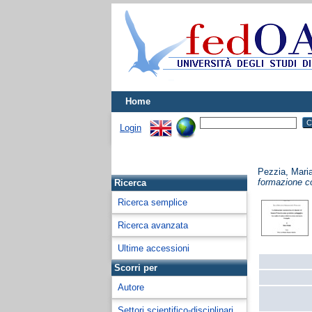
Home
Login
Pezzia, Mari
formazione co
Ricerca
Ricerca semplice
Ricerca avanzata
Ultime accessioni
Scorri per
Autore
Settori scientifico-disciplinari