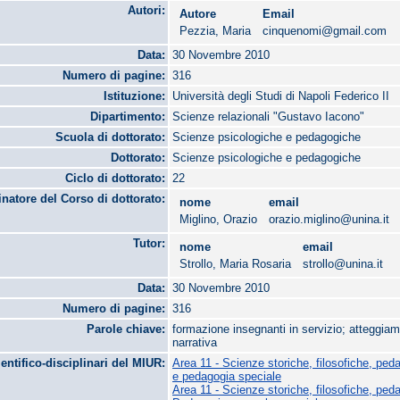
Autori:
Autore
Email
Pezzia, Maria
cinquenomi@gmail.com
Data:
30 Novembre 2010
Numero di pagine:
316
Istituzione:
Università degli Studi di Napoli Federico II
Dipartimento:
Scienze relazionali "Gustavo Iacono"
Scuola di dottorato:
Scienze psicologiche e pedagogiche
Dottorato:
Scienze psicologiche e pedagogiche
Ciclo di dottorato:
22
natore del Corso di dottorato:
nome
email
Miglino, Orazio
orazio.miglino@unina.it
Tutor:
nome
email
Strollo, Maria Rosaria
strollo@unina.it
Data:
30 Novembre 2010
Numero di pagine:
316
Parole chiave:
formazione insegnanti in servizio; atteggiam
narrativa
ientifico-disciplinari del MIUR:
Area 11 - Scienze storiche, filosofiche, ped
e pedagogia speciale
Area 11 - Scienze storiche, filosofiche, ped