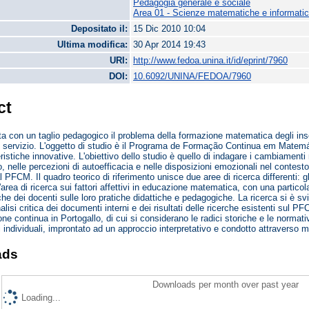
Pedagogia generale e sociale
Area 01 - Scienze matematiche e informati
Depositato il:
15 Dic 2010 10:04
Ultima modifica:
30 Apr 2014 19:43
URI:
http://www.fedoa.unina.it/id/eprint/7960
DOI:
10.6092/UNINA/FEDOA/7960
ct
nta con un taglio pedagogico il problema della formazione matematica degli inse
 servizio. L'oggetto di studio è il Programa de Formação Continua em Matemát
eristiche innovative. L'obiettivo dello studio è quello di indagare i cambiament
 nelle percezioni di autoefficacia e nelle disposizioni emozionali nel contesto d
l PFCM. Il quadro teorico di riferimento unisce due aree di ricerca differenti: gl
'area di ricerca sui fattori affettivi in educazione matematica, con una particol
he dei docenti sulle loro pratiche didattiche e pedagogiche. La ricerca si è s
analisi critica dei documenti interni e dei risultati delle ricerche esistenti sul 
ne continua in Portogallo, di cui si considerano le radici storiche e le normativ
 individuali, improntato ad un approccio interpretativo e condotto attraverso me
ads
Downloads per month over past year
Loading...