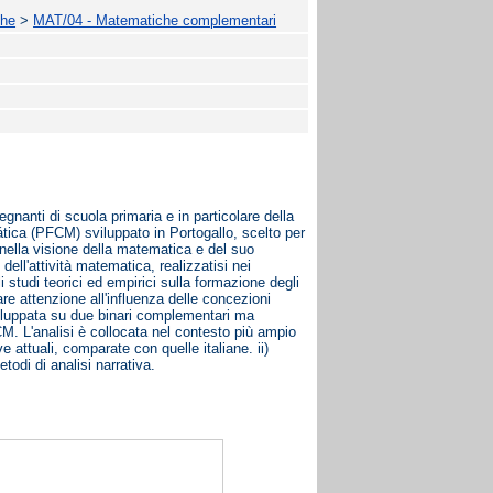
che
>
MAT/04 - Matematiche complementari
gnanti di scuola primaria e in particolare della
ica (PFCM) sviluppato in Portogallo, scelto per
i nella visione della matematica e del suo
ell'attività matematica, realizzatisi nei
i studi teorici ed empirici sulla formazione degli
are attenzione all'influenza delle concezioni
viluppata su due binari complementari ma
PFCM. L'analisi è collocata nel contesto più ampio
e attuali, comparate con quelle italiane. ii)
todi di analisi narrativa.