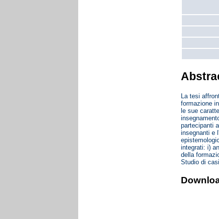
Abstra
La tesi affro
formazione in
le sue caratt
insegnamento,
partecipanti a
insegnanti e l
epistemologic
integrati: i) 
della formazio
Studio di casi
Downlo