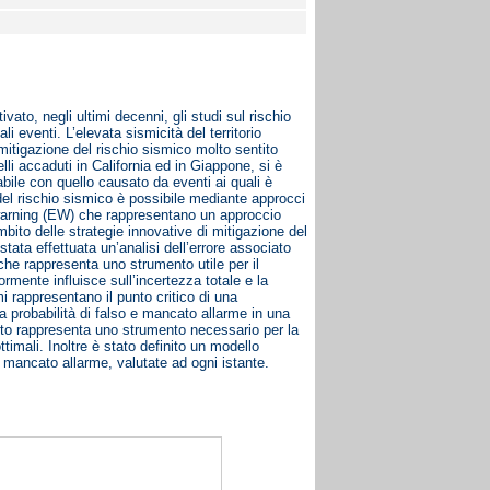
vato, negli ultimi decenni, gli studi sul rischio
i eventi. L’elevata sismicità del territorio
a mitigazione del rischio sismico molto sentito
elli accaduti in California ed in Giappone, si è
bile con quello causato da eventi ai quali è
del rischio sismico è possibile mediante approcci
ly warning (EW) che rappresentano un approccio
’ambito delle strategie innovative di mitigazione del
stata effettuata un’analisi dell’errore associato
che rappresenta uno strumento utile per il
rmente influisce sull’incertezza totale e la
rmi rappresentano il punto critico di una
a probabilità di falso e mancato allarme in una
vento rappresenta uno strumento necessario per la
ttimali. Inoltre è stato definito un modello
e mancato allarme, valutate ad ogni istante.