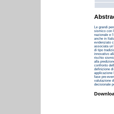
Abstra
Le grandi perd
sismico con l’
nazionale e l’
anche in Itali
evidenziato c
associata un’
di tipo tradi
innovativo all
rischio sismic
alla predizio
confronto del
definizione di
applicazione 
fase pre-even
valutazione de
decisionale p
Downlo