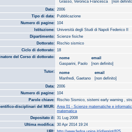
Grasso, Veronica Francesca
[non definit
Data:
2006
Tipo di data:
Pubblicazione
Numero di pagine:
104
Istituzione:
Università degli Studi di Napoli Federico II
Dipartimento:
Scienze fisiche
Dottorato:
Rischio sismico
Ciclo di dottorato:
18
natore del Corso di dottorato:
nome
email
Gasparini, Paolo
[non definito]
Tutor:
nome
email
Manfredi, Gaetano
[non definito]
Data:
2006
Numero di pagine:
104
Parole chiave:
Rischio Sismico, sistemi early warning , st
ientifico-disciplinari del MIUR:
Area 01 - Scienze matematiche e informati
matematica
Depositato il:
31 Lug 2008
Ultima modifica:
30 Apr 2014 19:24
URI:
http://www.fedoa.unina.it/id/eprint/825