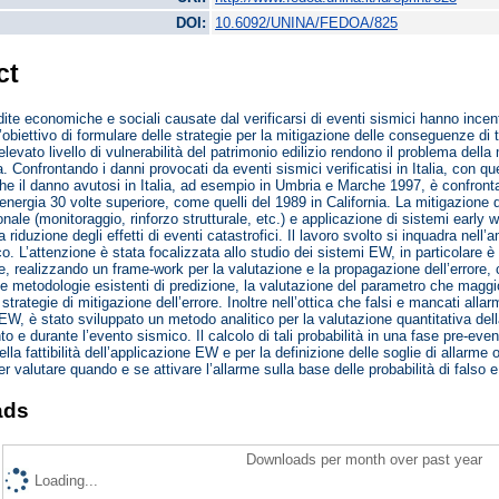
DOI:
10.6092/UNINA/FEDOA/825
ct
ite economiche e sociali causate dal verificarsi di eventi sismici hanno incenti
obiettivo di formulare delle strategie per la mitigazione delle conseguenze di tal
elevato livello di vulnerabilità del patrimonio edilizio rendono il problema dell
a. Confrontando i danni provocati da eventi sismici verificatisi in Italia, con qu
he il danno avutosi in Italia, ad esempio in Umbria e Marche 1997, è confronta
energia 30 volte superiore, come quelli del 1989 in California. La mitigazione 
zionale (monitoraggio, rinforzo strutturale, etc.) e applicazione di sistemi ear
a riduzione degli effetti di eventi catastrofici. Il lavoro svolto si inquadra nell
o. L’attenzione è stata focalizzata allo studio dei sistemi EW, in particolare è 
ne, realizzando un frame-work per la valutazione e la propagazione dell’errore, 
le metodologie esistenti di predizione, la valutazione del parametro che maggio
 strategie di mitigazione dell’errore. Inoltre nell’ottica che falsi e mancati alla
EW, è stato sviluppato un metodo analitico per la valutazione quantitativa dell
to e durante l’evento sismico. Il calcolo di tali probabilità in una fase pre-e
lla fattibilità dell’applicazione EW e per la definizione delle soglie di allarme o
er valutare quando e se attivare l’allarme sulla base delle probabilità di falso 
ads
Downloads per month over past year
Loading...