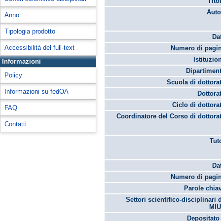
Tito
Auto
Anno
Tipologia prodotto
Da
Accessibilità del full-text
Numero di pagin
Istituzio
Informazioni
Dipartimen
Policy
Scuola di dottora
Informazioni su fedOA
Dottora
Ciclo di dottora
FAQ
Coordinatore del Corso di dottora
Contatti
Tut
Da
Numero di pagin
Parole chia
Settori scientifico-disciplinari 
MIU
Depositato 