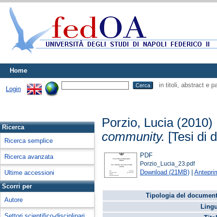
Home
in titoli, abstract e 
Login
Porzio, Lucia
(2010)
Ricerca
community.
[Tesi di d
Ricerca semplice
PDF
Ricerca avanzata
Porzio_Lucia_23.pdf
Download (21MB)
|
Antepri
Ultime accessioni
Scorri per
Tipologia del document
Autore
Lingu
Settori scientifico-disciplinari