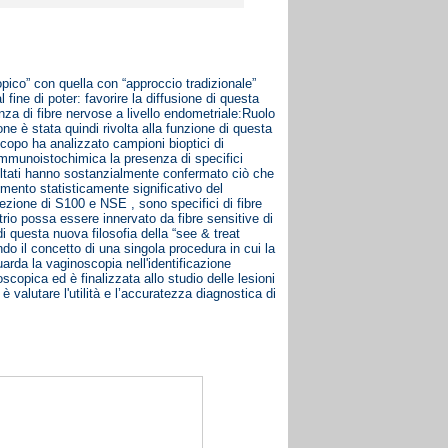
pico” con quella con “approccio tradizionale”
ine di poter: favorire la diffusione di questa
senza di fibre nervose a livello endometriale:Ruolo
ne è stata quindi rivolta alla funzione di questa
scopo ha analizzato campioni bioptici di
immunoistochimica la presenza di specifici
ati hanno sostanzialmente confermato ciò che
emento statisticamente significativo del
ione di S100 e NSE , sono specifici di fibre
trio possa essere innervato da fibre sensitive di
 di questa nuova filosofia della “see & treat
do il concetto di una singola procedura in cui la
uarda la vaginoscopia nell'identificazione
opica ed è finalizzata allo studio delle lesioni
è valutare l'utilità e l’accuratezza diagnostica di