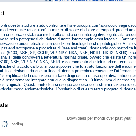
ct
vo di questo studio è stato confrontare l’isteroscopia con “approccio vaginosco
 ed eventuale tenaculum) in termini di score di dolore e tempo di procedura al f
vità di ricerca è stata poi rivolta allo studio di un interrogativo legato alla pre
ervose nella patogenesi del dolore durante isteroscopia ambulatoriale. L’attenzio
nervazione endometriale sia in condizioni fisiologiche che patologiche. A tale 
 pazienti sottoposte a procedure di “see and treat”, ricercando con metodica 
nali (S100, NSE, SP, CGRP, VIP, NPY, NKA, NKB, NKR1, NKR2, NKR3)I risult
l’analisi della controversa letteratura internazionale, ovvero che esiste un incr
 S100, NSE, VIP, NPY, NKA, NKR1 e dal momento che tali markers, con l’eccez
iniche di piccolo calibro, si puó supporre che lo strato funzionale dell’endome
tati finali derivanti da questa linea di ricerca potrebbero consentire l’affermarsi
 semplificando la distinzione tra fase diagnostica e fase operativa, introducen
 é perfettamente integrata con quella diagnostica. L'ultima linea di ricerca rig
iosi vaginale. Questa metodica si esegue adoperando la strumentazione isterosc
articolar modo endometriosiche. L'obbiettivo di questo terzo progetto di ricerca 
ads
Downloads per month over past year
Loading...