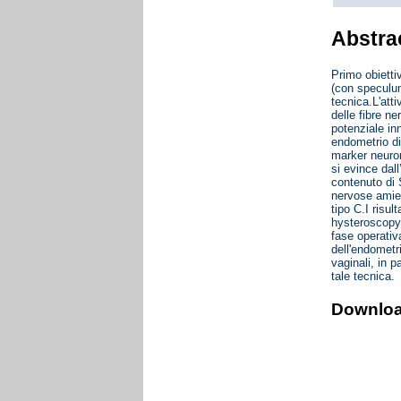
Abstra
Primo obietti
(con speculum
tecnica.L'atti
delle fibre n
potenziale in
endometrio di
marker neuro
si evince dal
contenuto di
nervose amiel
tipo C.I risul
hysteroscopy”
fase operativa
dell'endometr
vaginali, in p
tale tecnica.
Downlo