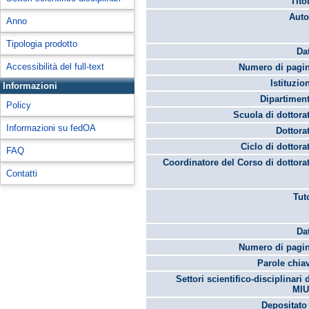
Tito
Auto
Anno
Tipologia prodotto
Da
Accessibilità del full-text
Numero di pagin
Istituzio
Informazioni
Dipartimen
Policy
Scuola di dottora
Informazioni su fedOA
Dottora
Ciclo di dottora
FAQ
Coordinatore del Corso di dottora
Contatti
Tut
Da
Numero di pagin
Parole chia
Settori scientifico-disciplinari 
MIU
Depositato 