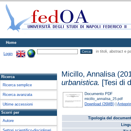
Home
in titoli, abstract e 
Login
Micillo, Annalisa
(20
Ricerca
urbanistica.
[Tesi di d
Ricerca semplice
Documento PDF
Ricerca avanzata
micillo_annalisa_25.pdf
Download (26MB)
|
Antepri
Ultime accessioni
Scorri per
Tipologia del document
Autore
Lingu
Settori scientifico-disciplinari