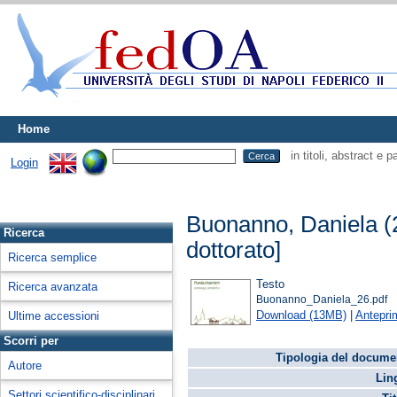
Home
in titoli, abstract e 
Login
Buonanno, Daniela
(
Ricerca
dottorato]
Ricerca semplice
Testo
Ricerca avanzata
Buonanno_Daniela_26.pdf
Download (13MB)
|
Antepri
Ultime accessioni
Scorri per
Tipologia del docume
Autore
Lin
Settori scientifico-disciplinari