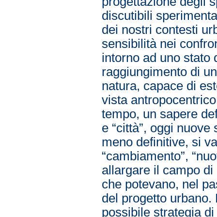
progettazione degli s
discutibili speriment
dei nostri contesti u
sensibilità nei confro
intorno ad uno stato d
raggiungimento di un
natura, capace di este
vista antropocentric
tempo, un sapere defin
e “città”, oggi nuov
meno definitive, si v
“cambiamento”, “nuov
allargare il campo di
che potevano, nel pas
del progetto urbano. L
possibile strategia di