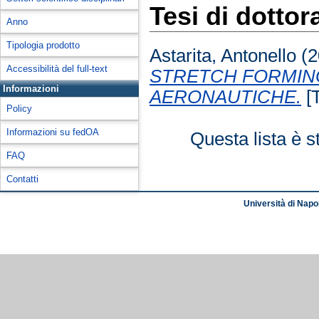
Tesi di dottor
Anno
Tipologia prodotto
Astarita, Antonello
(2
Accessibilità del full-text
STRETCH FORMING 
Informazioni
AERONAUTICHE.
[T
Policy
Informazioni su fedOA
Questa lista è s
FAQ
Contatti
Università di Napol