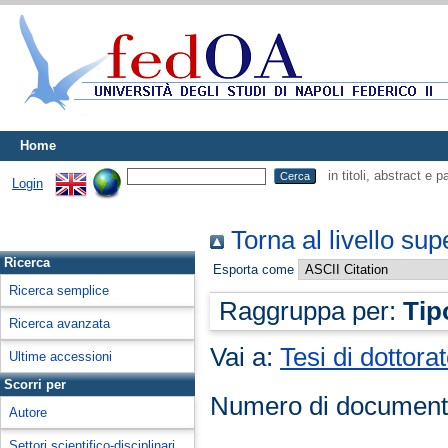
Home
in titoli, abstract e 
Login
Torna al livello sup
Ricerca
Esporta come
Ricerca semplice
Raggruppa per:
Tip
Ricerca avanzata
Vai a:
Tesi di dottora
Ultime accessioni
Scorri per
Numero di document
Autore
Settori scientifico-disciplinari