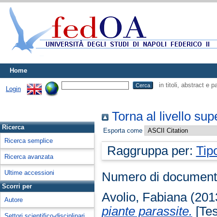
Home
in titoli, abstract e 
Login
Torna al livello sup
Ricerca
Esporta come
Ricerca semplice
Raggruppa per:
Tip
Ricerca avanzata
Ultime accessioni
Numero di document
Scorri per
Avolio, Fabiana
(201
Autore
piante parassite.
[Tes
Settori scientifico-disciplinari