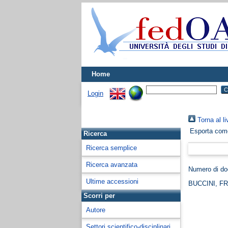
Home
Login
Torna al li
Esporta co
Ricerca
Ricerca semplice
Ricerca avanzata
Numero di d
Ultime accessioni
BUCCINI, F
Scorri per
Autore
Settori scientifico-disciplinari