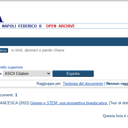
in titoli, abstract e parole chiave
vello superiore
me
Raggruppa per:
Tipologia del documento
|
Nessun rag
ocumenti:
1
.
RANCESCA
(2022)
Genere e STEM: una prospettiva bioeducativa.
[Tesi di dot
Questa lista è 