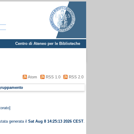
Centro di Ateneo per le Biblioteche
Atom
RSS 1.0
RSS 2.0
gruppamento
torato]
stata generata il
Sat Aug 8 14:25:13 2026 CEST
.