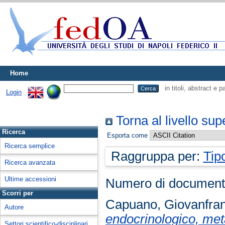
Home
in titoli, abstract e 
Login
Torna al livello sup
Ricerca
Esporta come
Ricerca semplice
Raggruppa per:
Tip
Ricerca avanzata
Ultime accessioni
Numero di document
Scorri per
Capuano, Giovanfra
Autore
endocrinologico, meta
Settori scientifico-disciplinari