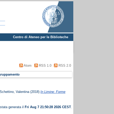
Centro di Ateneo per le Biblioteche
Atom
RSS 1.0
RSS 2.0
gruppamento
Schettino, Valentina
(2018)
In Limine: Forme
 stata generata il
Fri Aug 7 21:50:28 2026 CEST
.