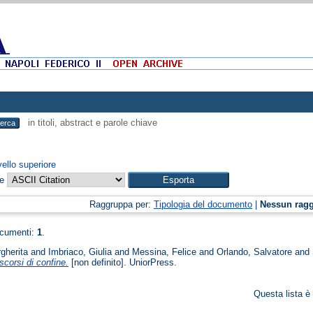
in titoli, abstract e parole chiave
vello superiore
me
Raggruppa per:
Tipologia del documento
|
Nessun rag
ocumenti:
1
.
gherita
and
Imbriaco, Giulia
and
Messina, Felice
and
Orlando, Salvatore
and
scorsi di confine.
[non definito]. UniorPress.
Questa lista è