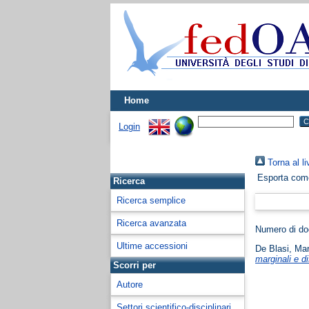
Home
Login
Torna al li
Esporta co
Ricerca
Ricerca semplice
Ricerca avanzata
Numero di d
Ultime accessioni
De Blasi, Mar
marginali e di
Scorri per
Autore
Settori scientifico-disciplinari