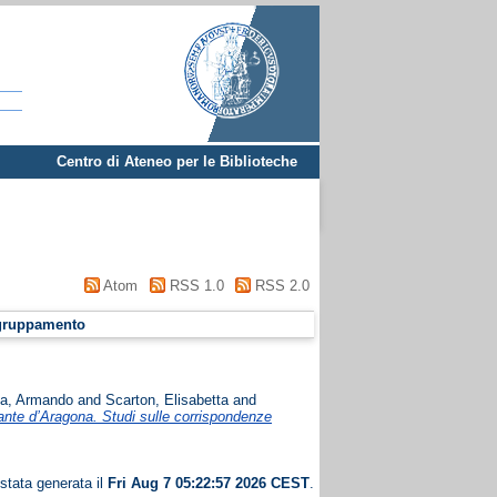
Centro di Ateneo per le Biblioteche
Atom
RSS 1.0
RSS 2.0
gruppamento
da, Armando
and
Scarton, Elisabetta
and
rrante d’Aragona. Studi sulle corrispondenze
 stata generata il
Fri Aug 7 05:22:57 2026 CEST
.