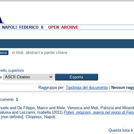
in titoli, abstract e parole chiave
vello superiore
me
Raggruppa per:
Tipologia del documento
|
Nessun rag
ocumenti:
1
.
nuele
and
De Filippo, Marco
and
Mele, Veronica
and
Meli, Patrizia
and
Miran
ialuisa
and
Lazzarini, Isabella
(2011)
Poteri, relazioni, guerra nel regno di Fe
[non definito]. Cliopress, Napoli.
Questa lista è