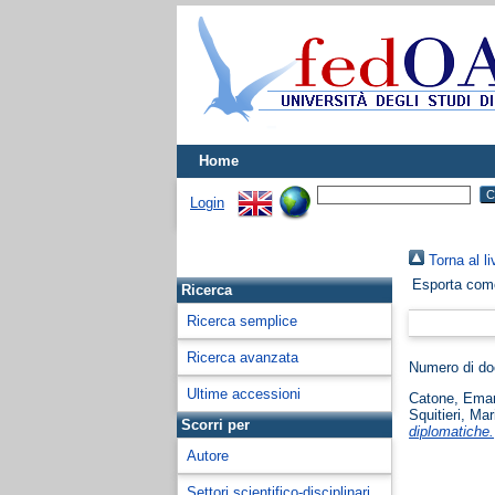
Home
Login
Torna al li
Esporta co
Ricerca
Ricerca semplice
Ricerca avanzata
Numero di d
Ultime accessioni
Catone, Ema
Squitieri, Mar
Scorri per
diplomatiche.
Autore
Settori scientifico-disciplinari