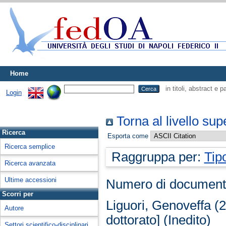
Home
in titoli, abstract e 
Login
Torna al livello sup
Ricerca
Esporta come
Ricerca semplice
Raggruppa per:
Tip
Ricerca avanzata
Ultime accessioni
Numero di document
Scorri per
Liguori, Genoveffa
(2
Autore
dottorato] (Inedito)
Settori scientifico-disciplinari