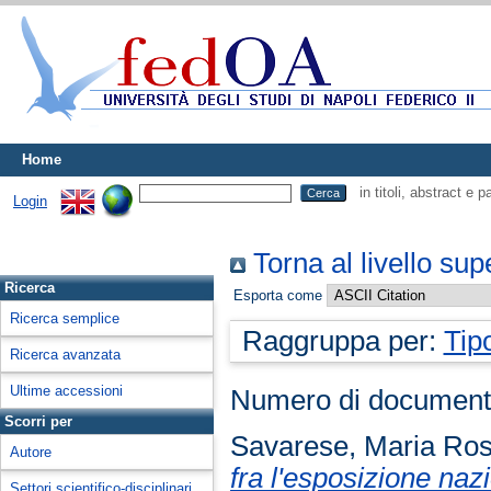
Home
in titoli, abstract e 
Login
Torna al livello sup
Ricerca
Esporta come
Ricerca semplice
Raggruppa per:
Tip
Ricerca avanzata
Ultime accessioni
Numero di document
Scorri per
Savarese, Maria Ros
Autore
fra l'esposizione naz
Settori scientifico-disciplinari