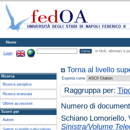
Home
in titoli, abstract e 
Login
Torna al livello sup
Ricerca
Esporta come
Ricerca semplice
Raggruppa per:
Tip
Ricerca avanzata
Ultime accessioni
Numero di document
Scorri per
Schiano Lomoriello,
Autore
Sinistra/Volume Tele
Settori scientifico-disciplinari