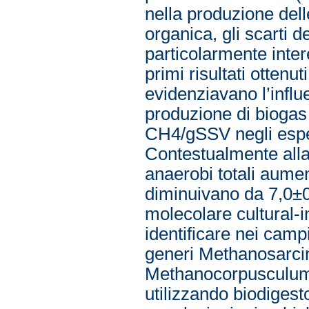
nella produzione delle 
organica, gli scarti de
particolarmente inter
primi risultati ottenu
evidenziavano l’influ
produzione di biogas
CH4/gSSV negli esper
Contestualmente alla 
anaerobi totali aumen
diminuivano da 7,0±0,
molecolare cultural
identificare nei camp
generi Methanosarci
Methanocorpusculum. 
utilizzando biodigesto