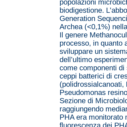
popolazioni microbich
biodigestione. L’abbo
Generation Sequenci
Archea (<0,1%) nella 
Il genere Methanocull
processo, in quanto a
sviluppare un sistema 
dell’ultimo esperiment
come componenti di su
ceppi batterici di cr
(polidrossialcanoati,
Pseudomonas resinov
Sezione di Microbiolo
raggiungendo mediam
PHA era monitorato 
fluorescenza dei PHA