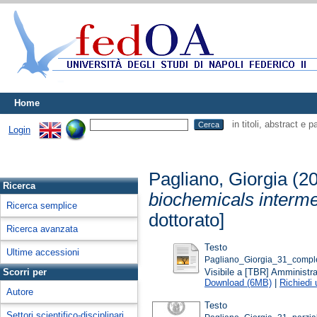
Home
in titoli, abstract e 
Login
Pagliano, Giorgia
(2
Ricerca
biochemicals interme
Ricerca semplice
dottorato]
Ricerca avanzata
Testo
Ultime accessioni
Pagliano_Giorgia_31_comple
Visibile a [TBR] Amministrat
Scorri per
Download (6MB)
|
Richiedi
Autore
Testo
Settori scientifico-disciplinari