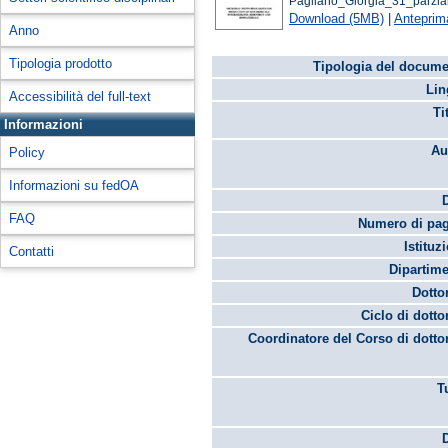
Pagliano_Giorgia_31_parzial
Download (5MB)
|
Anteprim
Anno
Tipologia prodotto
Tipologia del docume
Lin
Accessibilità del full-text
Ti
Informazioni
Au
Policy
Informazioni su fedOA
FAQ
Numero di pag
Istituz
Contatti
Dipartime
Dotto
Ciclo di dotto
Coordinatore del Corso di dotto
T