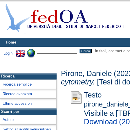
Home
in titoli, abstract e 
Login
Pirone, Daniele
(202
Ricerca
cytometry.
[Tesi di do
Ricerca semplice
Testo
Ricerca avanzata
pirone_danie
Ultime accessioni
Visibile a [TB
Scorri per
Download (2
Autore
Settori scientifico-disciplinari