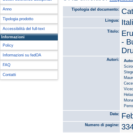
Anno
Tipologia del documento:
Cat
Tipologia prodotto
Lingua:
Ita
Accessibilità del full-text
Titolo:
Eru
Informazioni
- B
Policy
Dru
Informazioni su fedOA
Autori:
Auto
FAQ
Sciro
Steg
Contatti
Maur
Cece
Vice
Helas
Mona
Perro
Data:
Feb
Numero di pagine:
33