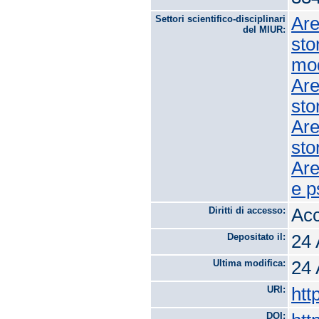
Settori scientifico-disciplinari
Are
del MIUR:
sto
mo
Are
sto
Are
sto
Are
e p
Diritti di accesso:
Acc
Depositato il:
24 
Ultima modifica:
24 
URI:
htt
DOI: