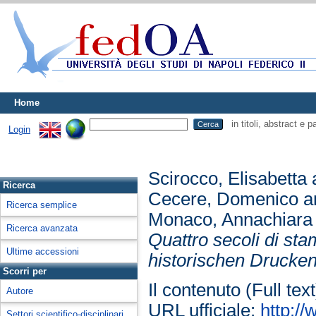
Home
in titoli, abstract e 
Login
Scirocco, Elisabetta
Ricerca
Cecere, Domenico
a
Ricerca semplice
Monaco, Annachiara
Ricerca avanzata
Quattro secoli di st
Ultime accessioni
historischen Drucken
Scorri per
Il contenuto (Full tex
Autore
URL ufficiale:
http:/
Settori scientifico-disciplinari