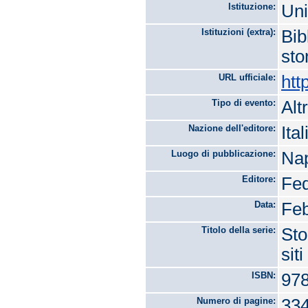
Istituzione:
Uni
Istituzioni (extra):
Bib
sto
URL ufficiale:
htt
Tipo di evento:
Alt
Nazione dell'editore:
Ital
Luogo di pubblicazione:
Nap
Editore:
Fe
Data:
Feb
Titolo della serie:
Sto
sit
ISBN:
978
Numero di pagine:
33