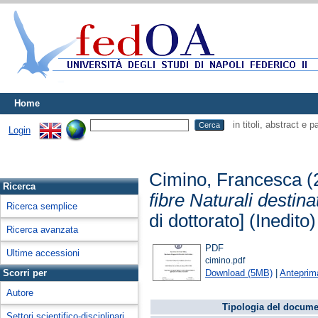
Home
in titoli, abstract e 
Login
Cimino, Francesca
(
Ricerca
fibre Naturali destina
Ricerca semplice
di dottorato] (Inedito)
Ricerca avanzata
PDF
Ultime accessioni
cimino.pdf
Download (5MB)
|
Anteprim
Scorri per
Autore
Tipologia del docume
Settori scientifico-disciplinari