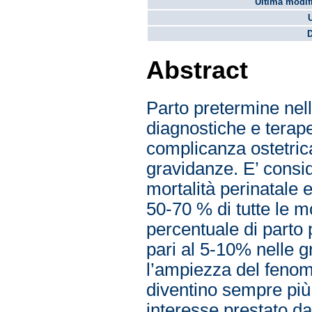
Ultima modif
D
Abstract
Parto pretermine nel
diagnostiche e terape
complicanza ostetrica
gravidanze. E’ consid
mortalità perinatale 
50-70 % di tutte le m
percentuale di parto
pari al 5-10% nelle g
l’ampiezza del fenom
diventino sempre più 
interesse prestato dai