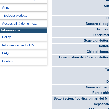
Tit
Aut
Anno
Tipologia prodotto
D
Accessibilità del full-text
Numero di pagi
Istituzi
Informazioni
Dipartime
Policy
Scuola di dottor
Informazioni su fedOA
Dottor
Ciclo di dottor
FAQ
Coordinatore del Corso di dottor
Contatti
Tu
D
Numero di pagi
Parole chi
Settori scientifico-disciplinari del M
Depositato