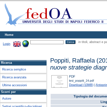
Home
in titoli, abstract e 
Login
Poppiti, Raffaela
(20
Ricerca
nuove strategie diag
Ricerca semplice
PDF
Ricerca avanzata
tesi_poppiti_24.pdf
Download (10MB)
|
Antepri
Ultime accessioni
Scorri per
Tipologia del docume
Autore
Ling
Settori scientifico-disciplinari