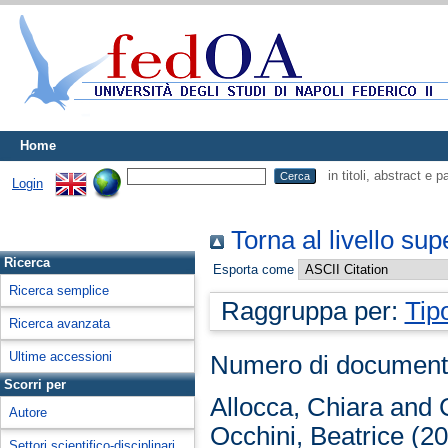
Home
in titoli, abstract e 
Login
Torna al livello sup
Ricerca
Esporta come
Ricerca semplice
Raggruppa per:
Tip
Ricerca avanzata
Ultime accessioni
Numero di document
Scorri per
Allocca, Chiara
and
Autore
Occhini, Beatrice
(2
Settori scientifico-disciplinari