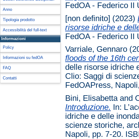
FedOA - Federico II 
Anno
[non definito] (2023)
Tipologia prodotto
risorse idriche e del
Accessibilità del full-text
FedOA - Federico II 
Informazioni
Varriale, Gennaro
(2
Policy
floods of the 16th cen
Informazioni su fedOA
delle risorse idriche
FAQ
Clio: Saggi di scienze
Contatti
FedOAPress, Napoli
Bini, Elisabetta
and
C
Introduzione.
In: L’ac
idriche e delle inond
scienze storiche, ar
Napoli, pp. 7-20. I