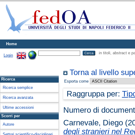
Home
in titoli, abstract e 
Login
Torna al livello sup
Ricerca
Esporta come
Ricerca semplice
Raggruppa per:
Tip
Ricerca avanzata
Ultime accessioni
Numero di document
Scorri per
Carnevale, Diego
(2
Autore
degli stranieri nel Re
Settori scientifico-disciplinari