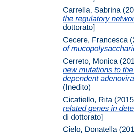
Carrella, Sabrina
(20
the regulatory netwo
dottorato]
Cecere, Francesca
(
of mucopolysaccharid
Cerreto, Monica
(20
new mutations to the
dependent adenovira
(Inedito)
Cicatiello, Rita
(201
related genes in det
di dottorato]
Cielo, Donatella
(20