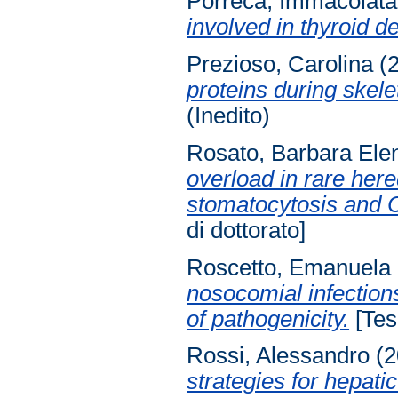
Porreca, Immacolata
involved in thyroid 
Prezioso, Carolina
(
proteins during skelet
(Inedito)
Rosato, Barbara Ele
overload in rare her
stomatocytosis and C
di dottorato]
Roscetto, Emanuela
nosocomial infectio
of pathogenicity.
[Tesi
Rossi, Alessandro
(2
strategies for hepati