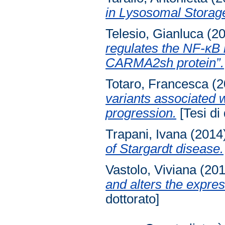
in Lysosomal Storag
Telesio, Gianluca
(2
regulates the NF-κB i
CARMA2sh protein”.
Totaro, Francesca
(2
variants associated 
progression.
[Tesi di 
Trapani, Ivana
(2014
of Stargardt disease.
Vastolo, Viviana
(20
and alters the expre
dottorato]