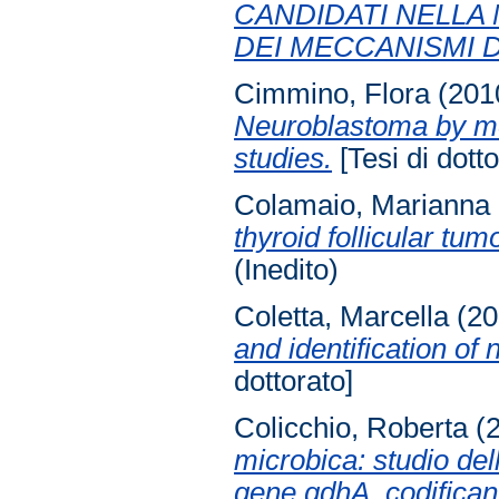
CANDIDATI NELLA 
DEI MECCANISMI 
Cimmino, Flora
(201
Neuroblastoma by me
studies.
[Tesi di dotto
Colamaio, Marianna
thyroid follicular tu
(Inedito)
Coletta, Marcella
(20
and identification of
dottorato]
Colicchio, Roberta
(
microbica: studio del
gene gdhA, codifican