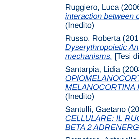
Ruggiero, Luca
(200
interaction between
(Inedito)
Russo, Roberta
(201
Dyserythropoietic Ane
mechanisms.
[Tesi di
Santarpia, Lidia
(200
OPIOMELANOCORTI
MELANOCORTINA IN
(Inedito)
Santulli, Gaetano
(2
CELLULARE: IL R
BETA 2 ADRENERG