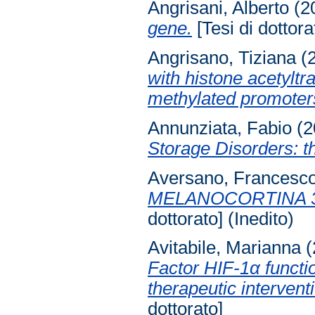
Angrisani, Alberto
(2
gene.
[Tesi di dottora
Angrisano, Tiziana
(
with histone acetyltr
methylated promoter
Annunziata, Fabio
(2
Storage Disorders: 
Aversano, Francesc
MELANOCORTINA 3
dottorato] (Inedito)
Avitabile, Marianna
(
Factor HIF-1α functio
therapeutic interven
dottorato]