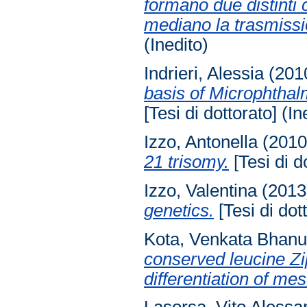
formano due distinti 
mediano la trasmissio
(Inedito)
Indrieri, Alessia
(201
basis of Microphthal
[Tesi di dottorato] (In
Izzo, Antonella
(201
21 trisomy.
[Tesi di d
Izzo, Valentina
(201
genetics.
[Tesi di dot
Kota, Venkata Bhan
conserved leucine Zi
differentiation of m