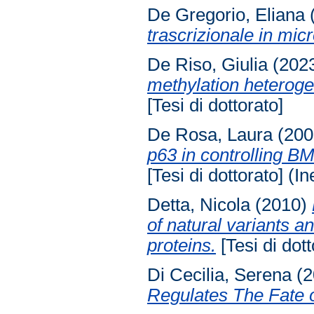
De Gregorio, Eliana
trascrizionale in mic
De Riso, Giulia
(202
methylation heterogen
[Tesi di dottorato]
De Rosa, Laura
(200
p63 in controlling B
[Tesi di dottorato] (In
Detta, Nicola
(2010)
of natural variants a
proteins.
[Tesi di dott
Di Cecilia, Serena
(2
Regulates The Fate o