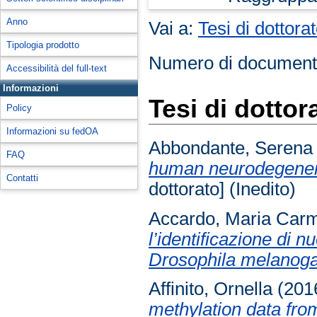
Anno
Vai a:
Tesi di dottora
Tipologia prodotto
Numero di document
Accessibilità del full-text
Informazioni
Tesi di dottor
Policy
Informazioni su fedOA
Abbondante, Serena
FAQ
human neurodegenera
Contatti
dottorato] (Inedito)
Accardo, Maria Car
l’identificazione di n
Drosophila melanoga
Affinito, Ornella
(201
methylation data fr