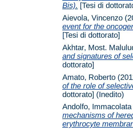
Bis).
[Tesi di dottorat
Aievola, Vincenzo
(2
event for the oncogen
[Tesi di dottorato]
Akhtar, Most. Malulu
and signatures of se
dottorato]
Amato, Roberto
(201
of the role of selec
dottorato] (Inedito)
Andolfo, Immacolata
mechanisms of heredi
erythrocyte membra