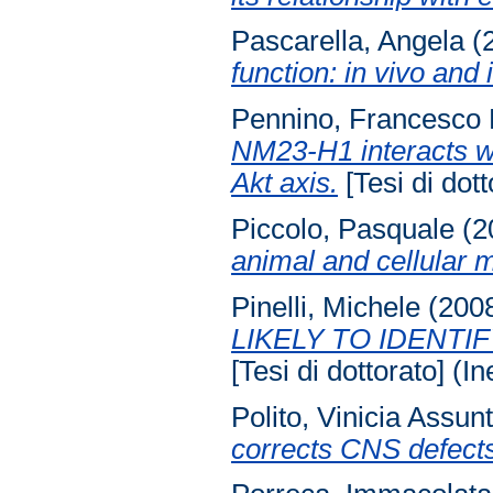
Pascarella, Angela
(
function: in vivo and i
Pennino, Francesco 
NM23-H1 interacts wi
Akt axis.
[Tesi di dott
Piccolo, Pasquale
(2
animal and cellular 
Pinelli, Michele
(200
LIKELY TO IDENTI
[Tesi di dottorato] (In
Polito, Vinicia Assun
corrects CNS defects