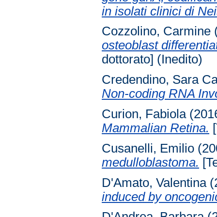
in isolati clinici di N
Cozzolino, Carmine
osteoblast different
dottorato] (Inedito)
Credendino, Sara C
Non-coding RNA Invol
Curion, Fabiola
(201
Mammalian Retina.
[
Cusanelli, Emilio
(20
medulloblastoma.
[Te
D'Amato, Valentina
(
induced by oncogeni
D'Andrea, Barbara
(