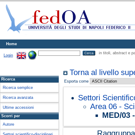
Home
in titoli, abstract e 
Login
Torna al livello sup
Ricerca
Esporta come
Ricerca semplice
Settori Scientifi
Ricerca avanzata
Area 06 - Sc
Ultime accessioni
MED/03 -
Scorri per
Autore
Raggruppa
Settori scientifico-disciplinari