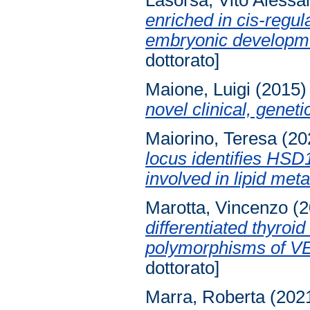
Lasorsa, Vito Alessa
enriched in cis-regul
embryonic developm
dottorato]
Maione, Luigi
(2015
novel clinical, genet
Maiorino, Teresa
(20
locus identifies HSD
involved in lipid met
Marotta, Vincenzo
(2
differentiated thyroi
polymorphisms of 
dottorato]
Marra, Roberta
(202