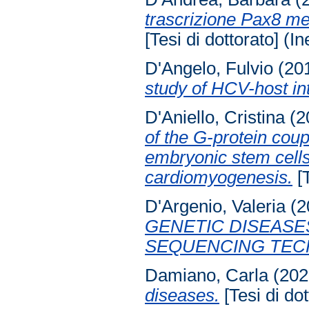
trascrizione Pax8 m
[Tesi di dottorato] (In
D'Angelo, Fulvio
(20
study of HCV-host int
D'Aniello, Cristina
(2
of the G-protein coup
embryonic stem cell
cardiomyogenesis.
[T
D'Argenio, Valeria
(2
GENETIC DISEAS
SEQUENCING TEC
Damiano, Carla
(202
diseases.
[Tesi di dot