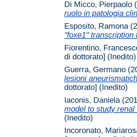
Di Micco, Pierpaolo
(
ruolo in patologia cli
Esposito, Ramona
(
"foxe1" transcription 
Fiorentino, Francesc
di dottorato] (Inedito)
Guerra, Germano
(2
lesioni aneurismatic
dottorato] (Inedito)
Iaconis, Daniela
(20
model to study renal 
(Inedito)
Incoronato, Mariaros