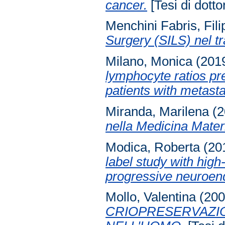
cancer.
[Tesi di dotto
Menchini Fabris, Fil
Surgery (SILS) nel t
Milano, Monica
(201
lymphocyte ratios pr
patients with metasta
Miranda, Marilena
(2
nella Medicina Mater
Modica, Roberta
(20
label study with hig
progressive neuroen
Mollo, Valentina
(20
CRIOPRESERVAZIO