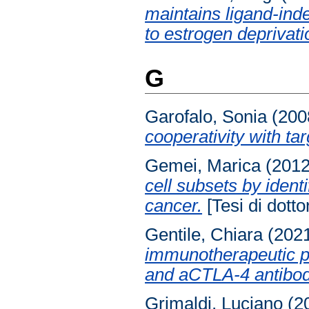
maintains ligand-ind
to estrogen deprivat
G
Garofalo, Sonia
(200
cooperativity with ta
Gemei, Marica
(201
cell subsets by ident
cancer.
[Tesi di dotto
Gentile, Chiara
(202
immunotherapeutic pl
and aCTLA-4 antibod
Grimaldi, Luciano
(2