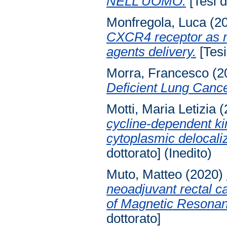
NELL'UOMO.
[Tesi d
Monfregola, Luca
(2
CXCR4 receptor as ma
agents delivery.
[Tesi
Morra, Francesco
(2
Deficient Lung Cance
Motti, Maria Letizia
(
cycline-dependent kin
cytoplasmic delocaliz
dottorato] (Inedito)
Muto, Matteo
(2020)
neoadjuvant rectal c
of Magnetic Resonanc
dottorato]