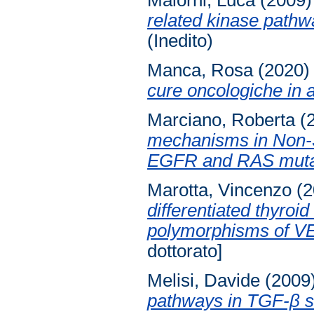
Malorni, Luca
(2009
related kinase pathw
(Inedito)
Manca, Rosa
(2020
cure oncologiche in a
Marciano, Roberta
(
mechanisms in Non-
EGFR and RAS mutati
Marotta, Vincenzo
(2
differentiated thyroi
polymorphisms of 
dottorato]
Melisi, Davide
(2009
pathways in TGF-β si