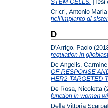
STEM CELLS.
[Tesi 
Cricrì, Antonio Maria
nell’impianto di sist
D
D'Arrigo, Paolo
(201
regulation in gliobla
De Angelis, Carmine
OF RESPONSE AND
HER2-TARGETED 
De Rosa, Nicoletta
(
function in women wi
Della Vittoria Scarpa