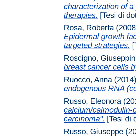
characterization of a
therapies.
[Tesi di dot
Rosa, Roberta
(200
Epidermal growth fac
targeted strategies.
[
Roscigno, Giuseppin
breast cancer cells 
Ruocco, Anna
(2014
endogenous RNA (c
Russo, Eleonora
(20
calcium/calmodulin-d
carcinoma".
[Tesi di 
Russo, Giuseppe
(2