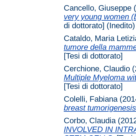
Cancello, Giuseppe
(
very young women (b
di dottorato] (Inedito)
Cataldo, Maria Letizi
tumore della mammel
[Tesi di dottorato]
Cerchione, Claudio
(
Multiple Myeloma w
[Tesi di dottorato]
Colelli, Fabiana
(201
breast tumorigenesis
Corbo, Claudia
(201
INVOLVED IN INT