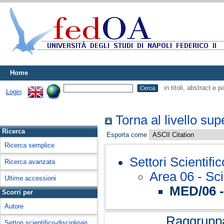
Home
in titoli, abstract e 
Login
Torna al livello sup
Ricerca
Esporta come
Ricerca semplice
Settori Scientifi
Ricerca avanzata
Area 06 - Sc
Ultime accessioni
MED/06 -
Scorri per
Autore
Raggrupp
Settori scientifico-disciplinari