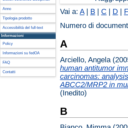
Anno
Vai a:
A
|
B
|
C
|
D
|
Tipologia prodotto
Numero di document
Accessibilità del full-text
Informazioni
A
Policy
Informazioni su fedOA
Arciello, Angela
(200
FAQ
human antitumor imm
Contatti
carcinomas: analysis
ABCC2/MRP2 in mult
(Inedito)
B
Bianco, Mimma
(200